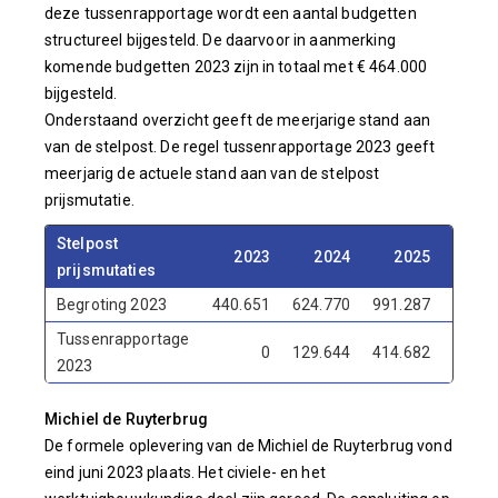
deze tussenrapportage wordt een aantal budgetten
structureel bijgesteld. De daarvoor in aanmerking
komende budgetten 2023 zijn in totaal met € 464.000
bijgesteld.
Onderstaand overzicht geeft de meerjarige stand aan
van de stelpost. De regel tussenrapportage 2023 geeft
meerjarig de actuele stand aan van de stelpost
prijsmutatie.
Stelpost
2023
2024
2025
2
prijsmutaties
Begroting 2023
440.651
624.770
991.287
1.466
Tussenrapportage
0
129.644
414.682
890
2023
Michiel de Ruyterbrug
De formele oplevering van de Michiel de Ruyterbrug vond
eind juni 2023 plaats. Het civiele- en het