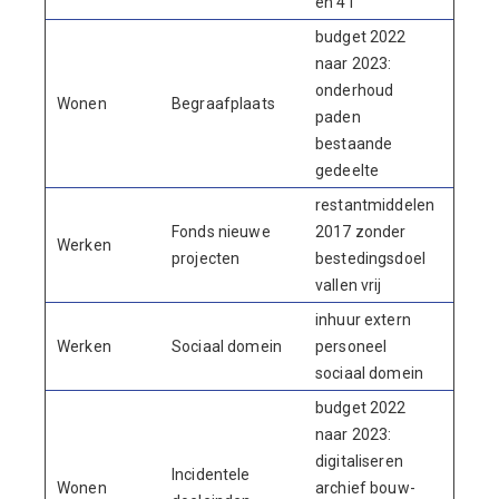
en 41
budget 2022
naar 2023:
onderhoud
Wonen
Begraafplaats
144
paden
bestaande
gedeelte
restantmiddelen
Fonds nieuwe
2017 zonder
Werken
100
projecten
bestedingsdoel
vallen vrij
inhuur extern
Werken
Sociaal domein
personeel
135
sociaal domein
budget 2022
naar 2023:
digitaliseren
Incidentele
Wonen
archief bouw-
112