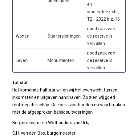
doeleinden
en
woningtoezicht,
T2 - 2022 blz. 16
noodzaak van
Wonen
Startersleningen
de reserve is
19
vervallen
noodzaak van
Leven
Monumenten
de reserve is
33
vervallen
Tot slot
Het komende halfjaar willen wij het evenwicht tussen
inkomsten en uitgaven handhaven. Zo zien wij goed
rentmeesterschap. De koers vasthouden en vaart maken
met de afgesproken beleidsuitvoeringen.
Burgemeester en Wethouders van Urk,
C.H. van den Bos, burgemeester