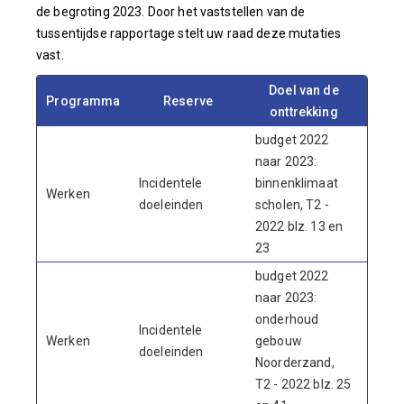
de begroting 2023. Door het vaststellen van de
tussentijdse rapportage stelt uw raad deze mutaties
vast.
Doel van de
Programma
Reserve
Bed
onttrekking
budget 2022
naar 2023:
Incidentele
binnenklimaat
Werken
1.218
doeleinden
scholen, T2 -
2022 blz. 13 en
23
budget 2022
naar 2023:
onderhoud
Incidentele
Werken
gebouw
200
doeleinden
Noorderzand,
T2 - 2022 blz. 25