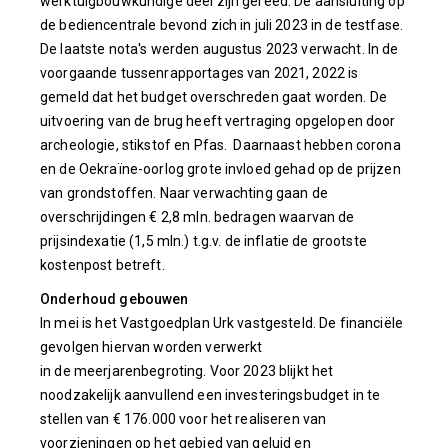
werktuigbouwkundige deel zijn gereed. De aansluiting op
de bediencentrale bevond zich in juli 2023 in de testfase.
De laatste nota's werden augustus 2023 verwacht. In de
voorgaande tussenrapportages van 2021, 2022 is
gemeld dat het budget overschreden gaat worden. De
uitvoering van de brug heeft vertraging opgelopen door
archeologie, stikstof en Pfas. Daarnaast hebben corona
en de Oekraïne-oorlog grote invloed gehad op de prijzen
van grondstoffen. Naar verwachting gaan de
overschrijdingen € 2,8 mln. bedragen waarvan de
prijsindexatie (1,5 mln.) t.g.v. de inflatie de grootste
kostenpost betreft.
Onderhoud gebouwen
In mei is het Vastgoedplan Urk vastgesteld. De financiële
gevolgen hiervan worden verwerkt
in de meerjarenbegroting. Voor 2023 blijkt het
noodzakelijk aanvullend een investeringsbudget in te
stellen van € 176.000 voor het realiseren van
voorzieningen op het gebied van geluid en